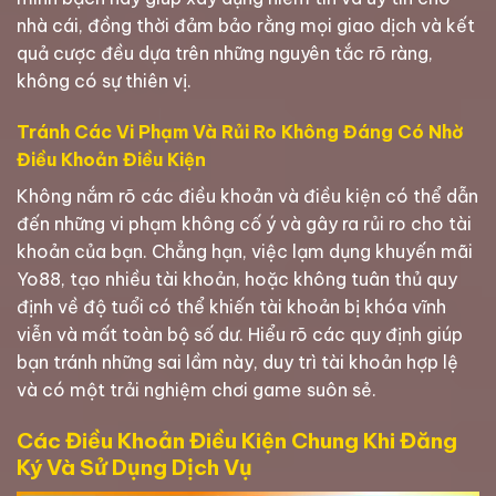
nhà cái, đồng thời đảm bảo rằng mọi giao dịch và kết
quả cược đều dựa trên những nguyên tắc rõ ràng,
không có sự thiên vị.
Tránh Các Vi Phạm Và Rủi Ro Không Đáng Có Nhờ
Điều Khoản Điều Kiện
Không nắm rõ các điều khoản và điều kiện có thể dẫn
đến những vi phạm không cố ý và gây ra rủi ro cho tài
khoản của bạn. Chẳng hạn, việc lạm dụng khuyến mãi
Yo88, tạo nhiều tài khoản, hoặc không tuân thủ quy
định về độ tuổi có thể khiến tài khoản bị khóa vĩnh
viễn và mất toàn bộ số dư. Hiểu rõ các quy định giúp
bạn tránh những sai lầm này, duy trì tài khoản hợp lệ
và có một trải nghiệm chơi game suôn sẻ.
Các Điều Khoản Điều Kiện Chung Khi Đăng
Ký Và Sử Dụng Dịch Vụ