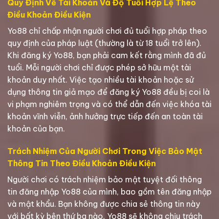
Quy Định Về Tài Khoản Và Độ Tuổi Hợp Lệ Theo
Điều Khoản Điều Kiện
Yo88 chỉ chấp nhận người chơi đủ tuổi hợp pháp theo
quy định của pháp luật (thường là từ 18 tuổi trở lên).
Khi đăng ký Yo88, bạn phải cam kết rằng mình đã đủ
tuổi. Mỗi người chơi chỉ được phép sở hữu một tài
khoản duy nhất. Việc tạo nhiều tài khoản hoặc sử
dụng thông tin giả mạo để đăng ký Yo88 đều bị coi là
vi phạm nghiêm trọng và có thể dẫn đến việc khóa tài
khoản vĩnh viễn, ảnh hưởng trực tiếp đến an toàn tài
khoản của bạn.
Trách Nhiệm Của Người Chơi Trong Việc Bảo Mật
Thông Tin Theo Điều Khoản Điều Kiện
Người chơi có trách nhiệm bảo mật tuyệt đối thông
tin đăng nhập Yo88 của mình, bao gồm tên đăng nhập
và mật khẩu. Bạn không được chia sẻ thông tin này
với bất kỳ bên thứ ba nào. Yo88 sẽ không chịu trách