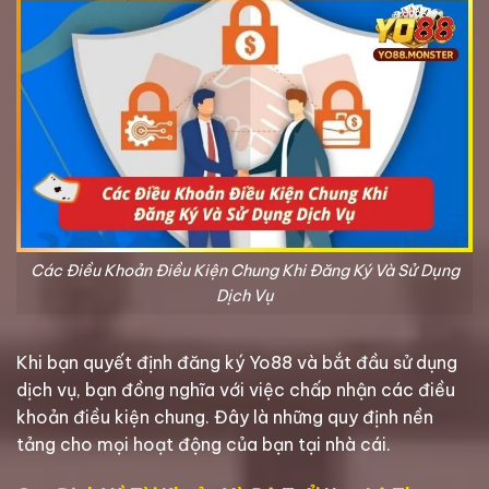
Các Điều Khoản Điều Kiện Chung Khi Đăng Ký Và Sử Dụng
Dịch Vụ
Khi bạn quyết định đăng ký Yo88 và bắt đầu sử dụng
dịch vụ, bạn đồng nghĩa với việc chấp nhận các điều
khoản điều kiện chung. Đây là những quy định nền
tảng cho mọi hoạt động của bạn tại nhà cái.