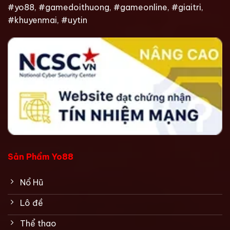
#yo88, #gamedoithuong, #gameonline, #giaitri,
#khuyenmai, #uytin
Sản Phẩm Yo88
Nổ Hũ
Lô đề
Thể thao