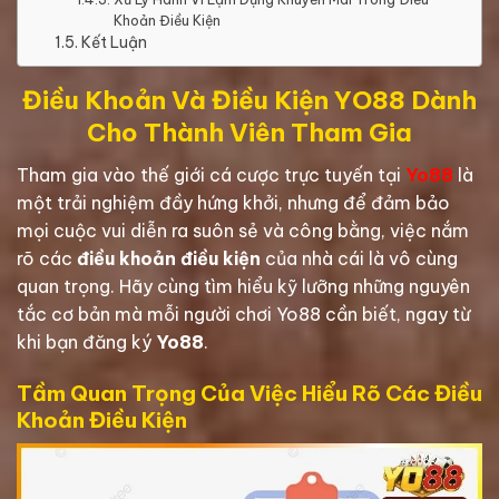
Khoản Điều Kiện
Kết Luận
Điều Khoản Và Điều Kiện YO88 Dành
Cho Thành Viên Tham Gia
Tham gia vào thế giới cá cược trực tuyến tại
Yo88
là
một trải nghiệm đầy hứng khởi, nhưng để đảm bảo
mọi cuộc vui diễn ra suôn sẻ và công bằng, việc nắm
rõ các
điều khoản điều kiện
của nhà cái là vô cùng
quan trọng. Hãy cùng tìm hiểu kỹ lưỡng những nguyên
tắc cơ bản mà mỗi người chơi Yo88 cần biết, ngay từ
khi bạn đăng ký
Yo88
.
Tầm Quan Trọng Của Việc Hiểu Rõ Các Điều
Khoản Điều Kiện