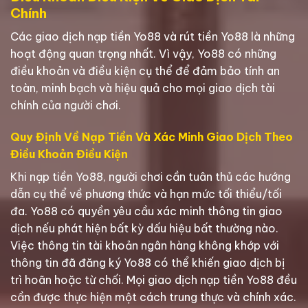
Chính
Các giao dịch nạp tiền Yo88 và rút tiền Yo88 là những
hoạt động quan trọng nhất. Vì vậy, Yo88 có những
điều khoản và điều kiện cụ thể để đảm bảo tính an
toàn, minh bạch và hiệu quả cho mọi giao dịch tài
chính của người chơi.
Quy Định Về Nạp Tiền Và Xác Minh Giao Dịch Theo
Điều Khoản Điều Kiện
Khi nạp tiền Yo88, người chơi cần tuân thủ các hướng
dẫn cụ thể về phương thức và hạn mức tối thiểu/tối
đa. Yo88 có quyền yêu cầu xác minh thông tin giao
dịch nếu phát hiện bất kỳ dấu hiệu bất thường nào.
Việc thông tin tài khoản ngân hàng không khớp với
thông tin đã đăng ký Yo88 có thể khiến giao dịch bị
trì hoãn hoặc từ chối. Mọi giao dịch nạp tiền Yo88 đều
cần được thực hiện một cách trung thực và chính xác.