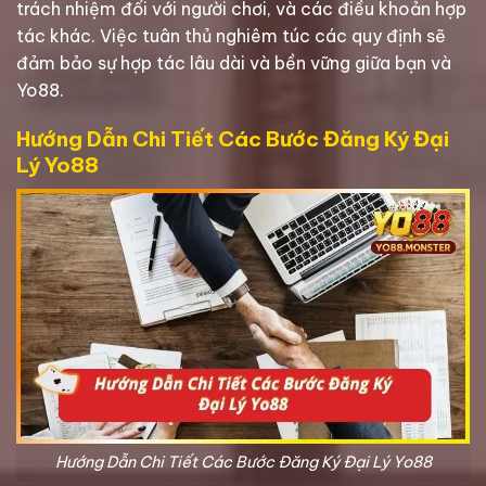
trách nhiệm đối với người chơi, và các điều khoản hợp
tác khác. Việc tuân thủ nghiêm túc các quy định sẽ
đảm bảo sự hợp tác lâu dài và bền vững giữa bạn và
Yo88.
Hướng Dẫn Chi Tiết Các Bước Đăng Ký Đại
Lý Yo88
Hướng Dẫn Chi Tiết Các Bước Đăng Ký Đại Lý Yo88