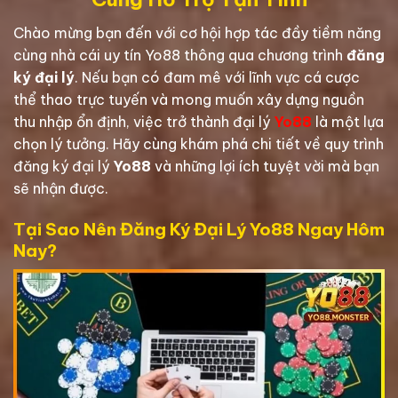
Chào mừng bạn đến với cơ hội hợp tác đầy tiềm năng
cùng nhà cái uy tín Yo88 thông qua chương trình
đăng
ký đại lý
. Nếu bạn có đam mê với lĩnh vực cá cược
thể thao trực tuyến và mong muốn xây dựng nguồn
thu nhập ổn định, việc trở thành đại lý
Yo88
là một lựa
chọn lý tưởng. Hãy cùng khám phá chi tiết về quy trình
đăng ký đại lý
Yo88
và những lợi ích tuyệt vời mà bạn
sẽ nhận được.
Tại Sao Nên Đăng Ký Đại Lý Yo88 Ngay Hôm
Nay?