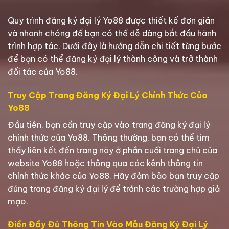
Quy trình đăng ký đại lý Yo88 được thiết kế đơn giản
và nhanh chóng để bạn có thể dễ dàng bắt đầu hành
trình hợp tác. Dưới đây là hướng dẫn chi tiết từng bước
để bạn có thể đăng ký đại lý thành công và trở thành
đối tác của Yo88.
Truy Cập Trang Đăng Ký Đại Lý Chính Thức Của
Yo88
Đầu tiên, bạn cần truy cập vào trang đăng ký đại lý
chính thức của Yo88. Thông thường, bạn có thể tìm
thấy liên kết đến trang này ở phần cuối trang chủ của
website Yo88 hoặc thông qua các kênh thông tin
chính thức khác của Yo88. Hãy đảm bảo bạn truy cập
đúng trang đăng ký đại lý để tránh các trường hợp giả
mạo.
Điền Đầy Đủ Thông Tin Vào Mẫu Đăng Ký Đại Lý