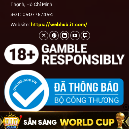
Thạnh, Hồ Chí Minh
SĐT:
0907787494
Website:
https://webhub.it.com/