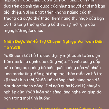
dựa trên doanh thu cược của những người chơi mà bạn
giới thiệu. Với sự phát triển không ngừng của thị
trường cá cược thể thao, tiềm năng thu nhập của bạn
có thể tăng trưởng đáng kể theo sự mở rộng của
mạng lưới người chơi.
Nhận Được Sự Hỗ Trợ Chuyên Nghiệp Và Toàn Diện
Từ Yo88
Yo88 cam kết hỗ trợ các đại lý một cách toàn diện
trên mọi khía cạnh của công việc. Từ việc cung cấp
các công cụ quảng bá hiệu quả, hướng dẫn về chiến
lược marketing, đến giải đáp mọi thắc mắc và hỗ trợ
kỹ thuật kịp thời, Yo88 luôn đồng hành cùng bạn để
đạt được thành công. Đội ngũ quản lý đại lý chuyên
nghiệp của Yo88 luôn sẵn sàng lắng nghe và giúp đỡ
bạn trong mọi tình huống.