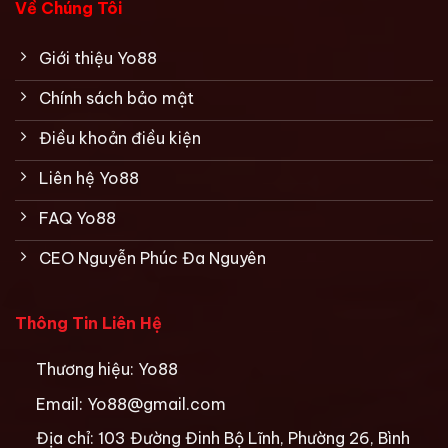
Về Chúng Tôi
Giới thiệu Yo88
Chính sách bảo mật
Điều khoản điều kiện
Liên hệ Yo88
FAQ Yo88
CEO Nguyễn Phúc Đa Nguyên
Thông Tin Liên Hệ
Thương hiệu: Yo88
Email:
Yo88@gmail.com
Địa chỉ:
103 Đường Đinh Bộ Lĩnh, Phường 26, Bình