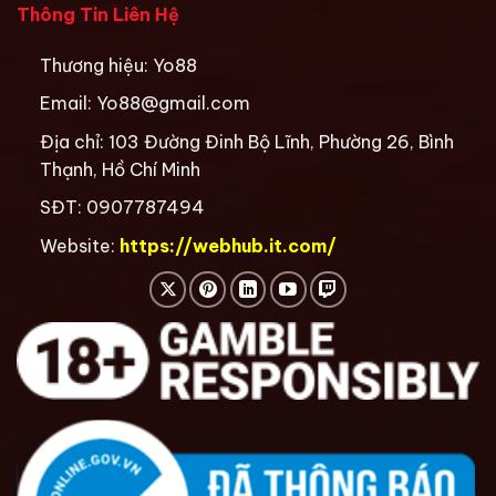
Thông Tin Liên Hệ
Thương hiệu: Yo88
Email:
Yo88@gmail.com
Địa chỉ:
103 Đường Đinh Bộ Lĩnh, Phường 26, Bình
Thạnh, Hồ Chí Minh
SĐT:
0907787494
Website:
https://webhub.it.com/