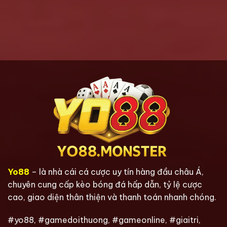
Yo88
–
là nhà cái cá cược uy tín hàng đầu châu Á,
chuyên cung cấp kèo bóng đá hấp dẫn, tỷ lệ cược
cao, giao diện thân thiện và thanh toán nhanh chóng.
#yo88, #gamedoithuong, #gameonline, #giaitri,