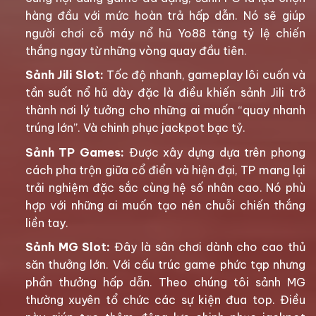
hàng đầu với mức hoàn trả hấp dẫn. Nó sẽ giúp
người chơi cỗ máy nổ hũ Yo88 tăng tỷ lệ chiến
thắng ngay từ những vòng quay đầu tiên.
Sảnh Jili Slot:
Tốc độ nhanh, gameplay lôi cuốn và
tần suất nổ hũ dày đặc là điều khiến sảnh Jili trở
thành nơi lý tưởng cho những ai muốn “quay nhanh
trúng lớn”. Và chinh phục jackpot bạc tỷ.
Sảnh TP Games:
Được xây dựng dựa trên phong
cách pha trộn giữa cổ điển và hiện đại, TP mang lại
trải nghiệm đặc sắc cùng hệ số nhân cao. Nó phù
hợp với những ai muốn tạo nên chuỗi chiến thắng
liền tay.
Sảnh MG Slot:
Đây là sân chơi dành cho cao thủ
săn thưởng lớn. Với cấu trúc game phức tạp nhưng
phần thưởng hấp dẫn. Theo chúng tôi sảnh MG
thường xuyên tổ chức các sự kiện đua top. Điều