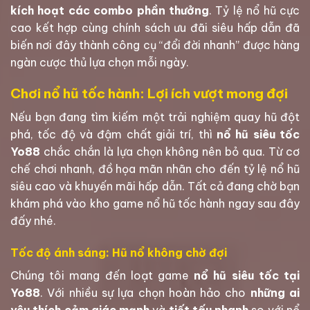
kích hoạt các combo phần thưởng
. Tỷ lệ nổ hũ cực
cao kết hợp cùng chính sách ưu đãi siêu hấp dẫn đã
biến nơi đây thành công cụ “đổi đời nhanh” được hàng
ngàn cược thủ lựa chọn mỗi ngày.
Chơi nổ hũ tốc hành: Lợi ích vượt mong đợi
Nếu bạn đang tìm kiếm một trải nghiệm quay hũ đột
phá, tốc độ và đậm chất giải trí, thì
nổ hũ siêu tốc
Yo88
chắc chắn là lựa chọn không nên bỏ qua. Từ cơ
chế chơi nhanh, đồ họa mãn nhãn cho đến tỷ lệ nổ hũ
siêu cao và khuyến mãi hấp dẫn. Tất cả đang chờ bạn
khám phá vào kho game nổ hũ tốc hành ngay sau đây
đấy nhé.
Tốc độ ánh sáng: Hũ nổ không chờ đợi
Chúng tôi mang đến loạt game
nổ hũ siêu tốc tại
Yo88
. Với nhiều sự lựa chọn hoàn hảo cho
những ai
yêu thích cảm giác mạnh
và
tiết tấu nhanh
so với nổ